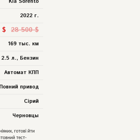
Kia Sorento
2022 г.
 $
28 500 $
169 тыс. км
2.5 л., Бензин
Автомат КПП
Повний привод
Сірий
Черновцы
іяких, готові йти
штовний тест-