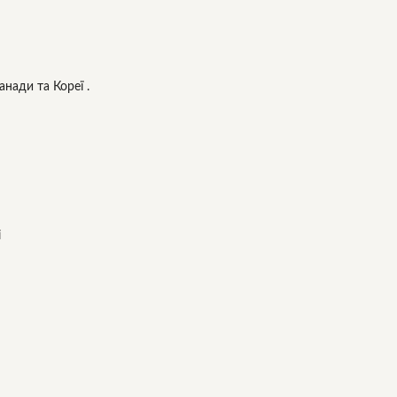
нади та Кореї .
і