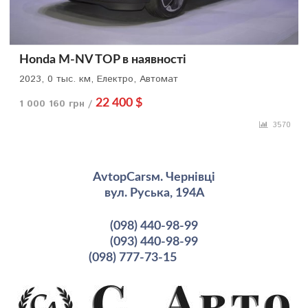
Honda M-NV TOP в наявності
2023, 0 тыс. км, Електро, Автомат
1 000 160 грн /
22 400 $
3570
AvtopCarsм. Чернівці
вул. Руська, 194А
(098) 440-98-99
(093) 440-98-99
(098) 777-73-15
рмация