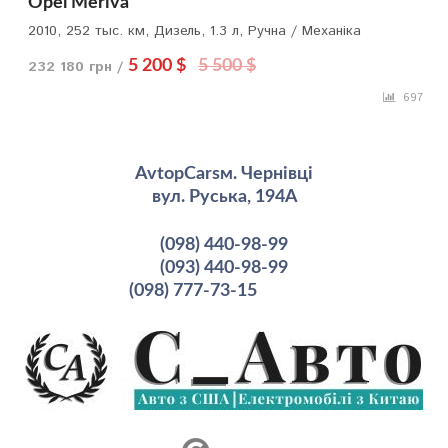
Opel Meriva
2010, 252 тыс. км, Дизель, 1.3 л, Ручна / Механіка
232 180 грн /
5 200 $
5 500 $
697
AvtopCarsм. Чернівці
вул. Руська, 194А
(098) 440-98-99
(093) 440-98-99
(098) 777-73-15
рмация