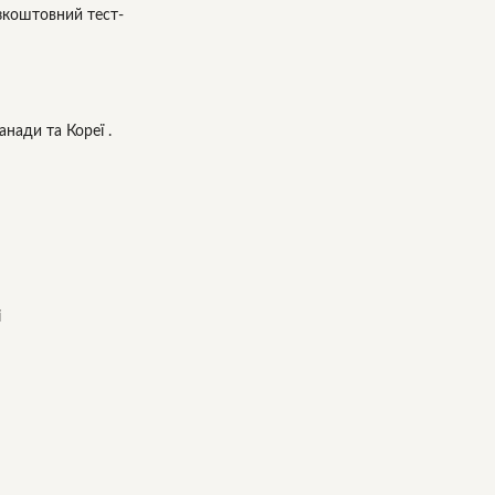
зкоштовний тест-
нади та Кореї .
і