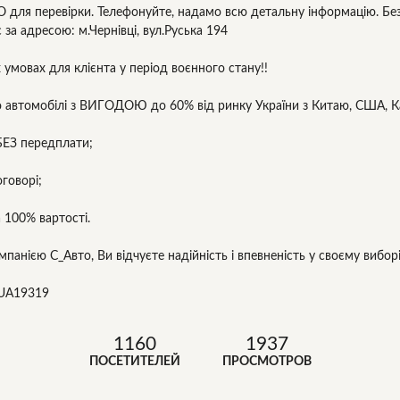
О для перевірки. Телефонуйте, надамо всю детальну інформацію. Бе
 за адресою: м.Чернівці, вул.Руська 194
 умовах для клієнта у період воєнного стану!!
 автомобілі з ВИГОДОЮ до 60% від ринку України з Китаю, США, Ка
БЕЗ передплати;
оговорі;
 100% вартості.
панією С_Авто, Ви відчуєте надійність і впевненість у своєму вибор
UA19319
1160
1937
ПОСЕТИТЕЛЕЙ
ПРОСМОТРОВ