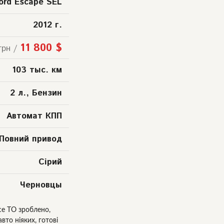
ord Escape SEL
2012 г.
11 800 $
грн /
103 тыс. км
2 л., Бензин
Автомат КПП
Повний привод
Сірий
Черновцы
Все ТО зроблено,
вто ніяких, готові