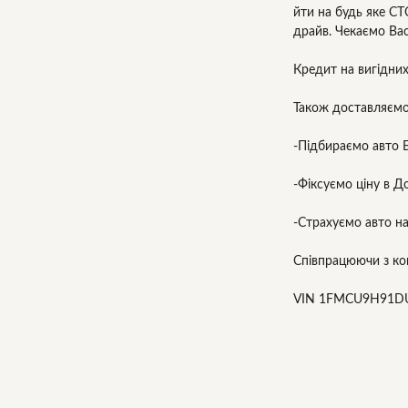
йти на будь яке СТ
драйв. Чекаємо Вас
Кредит на вигідних
Також доставляємо
-Підбираємо авто 
-Фіксуємо ціну в Д
-Страхуємо авто на
Співпрацюючи з ком
VIN 1FMCU9H91D